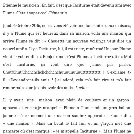
Étienne le musicien . En fait, c’est que Taciturne était devenu ami avec
Plume. C’était super cool.
Clémentin
Jeudi 6 Octobre 2016, nous avons été voir une lune entre deux maisons,
il y a Plume qui est heureux dans sa maison, voilà une maison qui
arrive Plume se dit : « Chouette un nouveau voisin,ça veut dire un
nouvel ami! » Il y a Taciturne, lui, il est triste, renfermé.Un jour, Plume
vient le voir et dit : « Bonjour moi, c’est Plume. » Taciturne dit : « Moi
c’est Taciturne, ça veut dire que j’aime pas parler.
Chut!Chut!Chchchchchchchchchuuuuuuuuutttttttttttt ! S’exclame t-
il. »Deviendront-ils amis ? J’ai adoré, cela m’a fait rire et m’a fait
comprendre que je dois avoir des amis.
Lucile
Il y avait une maison avec plein de couleurs et un garçon
apparut et crie : « je m’appelle Plume. » Plume mit un gros ballon
jaune et à ce moment une maison sombre apparut et Plume dit :
« une maison ». Mais un bruit le fait fuir et un garçon met une
pancarte où c’est marqué : « je m’appelle Taciturne » . Mais Plume ne