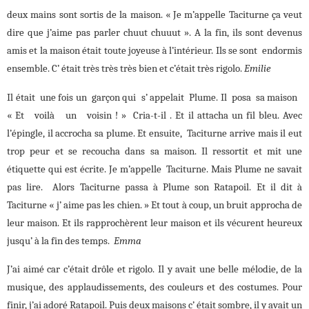
deux mains sont sortis de la maison. « Je m’appelle Taciturne ça veut
dire que j’aime pas parler chuut chuuut ». A la fin, ils sont devenus
amis et la maison était toute joyeuse à l’intérieur. Ils se sont endormis
ensemble. C’ était très très très bien et c’était très rigolo.
Emilie
Il était une fois un garçon qui s’ appelait Plume. Il posa sa maison
« Et voilà un voisin ! » Cria-t-il . Et il attacha un fil bleu. Avec
l’épingle, il accrocha sa plume. Et ensuite, Taciturne arrive mais il eut
trop peur et se recoucha dans sa maison. Il ressortit et mit une
étiquette qui est écrite. Je m’appelle Taciturne. Mais Plume ne savait
pas lire. Alors Taciturne passa à Plume son Ratapoil. Et il dit à
Taciturne « j’ aime pas les chien. » Et tout à coup, un bruit approcha de
leur maison. Et ils rapprochèrent leur maison et ils vécurent heureux
jusqu’ à la fin des temps.
Emma
J’ai aimé car c’était drôle et rigolo. Il y avait une belle mélodie, de la
musique, des applaudissements, des couleurs et des costumes. Pour
finir, j’ai adoré Ratapoil. Puis deux maisons c’ était sombre, il y avait un