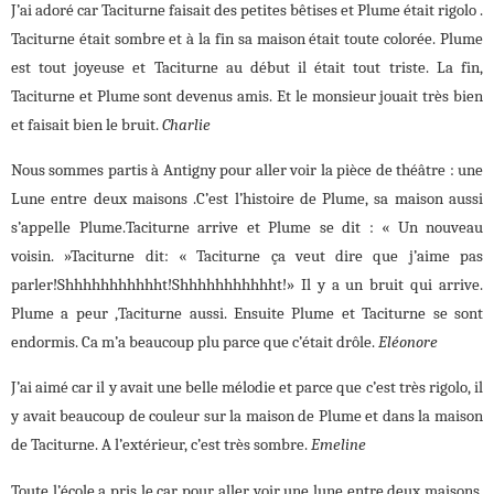
J’ai adoré car Taciturne faisait des petites bêtises et Plume était rigolo .
Taciturne était sombre et à la fin sa maison était toute colorée. Plume
est tout joyeuse et Taciturne au début il était tout triste. La fin,
Taciturne et Plume sont devenus amis. Et le monsieur jouait très bien
et faisait bien le bruit.
Charlie
Nous sommes partis à Antigny pour aller voir la pièce de théâtre : une
Lune entre deux maisons .C’est l’histoire de Plume, sa maison aussi
s’appelle Plume.Taciturne arrive et Plume se dit : « Un nouveau
voisin. »Taciturne dit: « Taciturne ça veut dire que j’aime pas
parler!Shhhhhhhhhhht!Shhhhhhhhhhht!» Il y a un bruit qui arrive.
Plume a peur ,Taciturne aussi. Ensuite Plume et Taciturne se sont
endormis. Ca m’a beaucoup plu parce que c’était drôle.
Eléonore
J’ai aimé car il y avait une belle mélodie et parce que c’est très rigolo, il
y avait beaucoup de couleur sur la maison de Plume et dans la maison
de Taciturne. A l’extérieur, c’est très sombre.
Emeline
Toute l’école a pris le car pour aller voir une lune entre deux maisons.