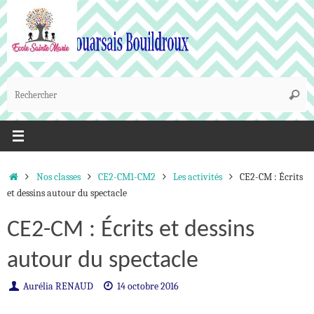
Passer
au
contenu
R
Reche
p
:
Accueil
Nos classes
CE2-CM1-CM2
Les activités
CE2-CM : Écrits
et dessins autour du spectacle
CE2-CM : Écrits et dessins
autour du spectacle
Aurélia RENAUD
14 octobre 2016