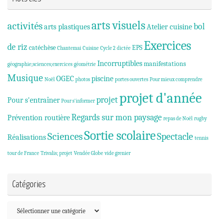
arts visuels
activités
bol
arts plastiques
Atelier cuisine
Exercices
de riz
catéchèse
EPS
Chantemai
Cuisine
Cycle 2
dictée
Incorruptibles
manifestations
géographie;sciences;exercices
géométrie
Musique
OGEC
piscine
Noël
photos
portes ouvertes
Pour mieux comprendre
projet d'année
projet
Pour s'entraîner
Pour s'informer
Regards sur mon paysage
Prévention routière
repas de Noël
rugby
Sortie scolaire
Sciences
Spectacle
Réalisations
tennis
tour de France
Trivalis; projet
Vendée Globe
vide grenier
Catégories
Catégories