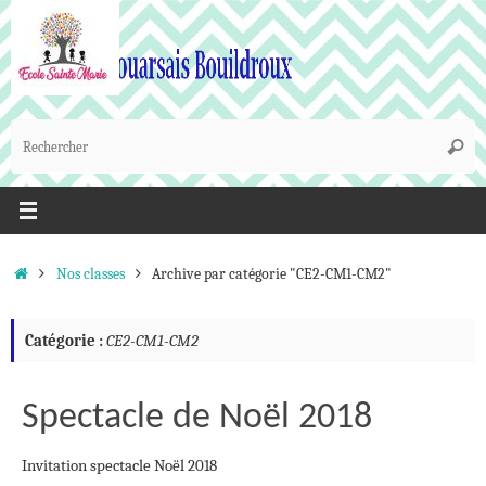
Passer
au
contenu
R
Reche
p
:
Accueil
Nos classes
Archive par catégorie "CE2-CM1-CM2"
Catégorie :
CE2-CM1-CM2
Spectacle de Noël 2018
Invitation spectacle Noël 2018