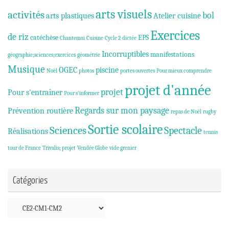
arts visuels
activités
bol
arts plastiques
Atelier cuisine
Exercices
de riz
catéchèse
EPS
Chantemai
Cuisine
Cycle 2
dictée
Incorruptibles
manifestations
géographie;sciences;exercices
géométrie
Musique
OGEC
piscine
Noël
photos
portes ouvertes
Pour mieux comprendre
projet d'année
projet
Pour s'entraîner
Pour s'informer
Regards sur mon paysage
Prévention routière
repas de Noël
rugby
Sortie scolaire
Sciences
Spectacle
Réalisations
tennis
tour de France
Trivalis; projet
Vendée Globe
vide grenier
Catégories
Catégories