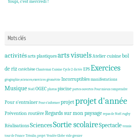
Youpi, c’est mercredi !
Mots clés
arts visuels
activités
bol
arts plastiques
Atelier cuisine
Exercices
de riz
catéchèse
EPS
Chantemai
Cuisine
Cycle 2
dictée
Incorruptibles
manifestations
géographie;sciences;exercices
géométrie
Musique
OGEC
piscine
Noël
photos
portes ouvertes
Pour mieux comprendre
projet d'année
projet
Pour s'entraîner
Pour s'informer
Regards sur mon paysage
Prévention routière
repas de Noël
rugby
Sortie scolaire
Sciences
Spectacle
Réalisations
tennis
tour de France
Trivalis; projet
Vendée Globe
vide grenier