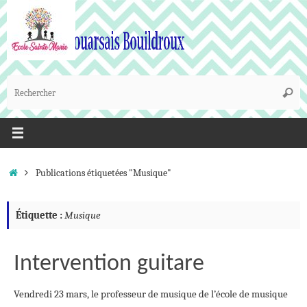
Passer
au
contenu
R
Reche
p
:
Accueil
Publications étiquetées "Musique"
Étiquette :
Musique
Intervention guitare
Vendredi 23 mars, le professeur de musique de l’école de musique