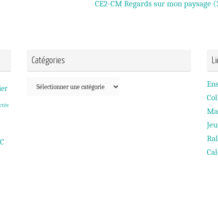
CE2-CM Regards sur mon paysage 
Catégories
L
Catégories
En
ier
Col
ctée
Ma
Je
Ral
C
Cal