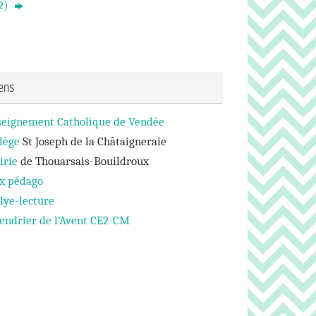
(2)
iens
seignement Catholique de Vendée
lège
St Joseph de la Châtaigneraie
irie
de Thouarsais-Bouildroux
ux pédago
lye-lecture
endrier de l'Avent CE2-CM