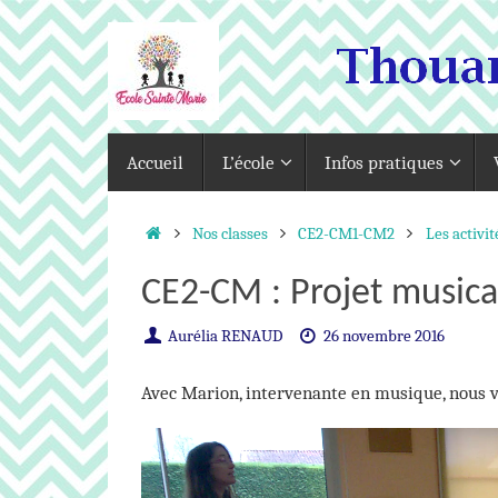
Passer
au
contenu
Passer
Accueil
L’école
Infos pratiques
au
contenu
Accueil
Nos classes
CE2-CM1-CM2
Les activit
CE2-CM : Projet musica
Aurélia RENAUD
26 novembre 2016
Avec Marion, intervenante en musique, nous vo
Lecteur
vidéo