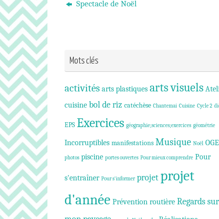
Spectacle de Noël
Mots clés
arts visuels
activités
arts plastiques
Atel
bol de riz
cuisine
catéchèse
Chantemai
Cuisine
Cycle 2
di
Exercices
EPS
géographie;sciences;exercices
géométrie
Musique
Incorruptibles
OGE
manifestations
Noël
piscine
Pour
photos
portes ouvertes
Pour mieux comprendre
projet
projet
s'entraîner
Pour s'informer
d'année
Regards sur
Prévention routière