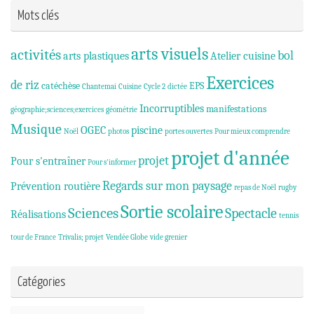
Mots clés
arts visuels
activités
bol
arts plastiques
Atelier cuisine
Exercices
de riz
catéchèse
EPS
Chantemai
Cuisine
Cycle 2
dictée
Incorruptibles
manifestations
géographie;sciences;exercices
géométrie
Musique
OGEC
piscine
Noël
photos
portes ouvertes
Pour mieux comprendre
projet d'année
projet
Pour s'entraîner
Pour s'informer
Regards sur mon paysage
Prévention routière
repas de Noël
rugby
Sortie scolaire
Sciences
Spectacle
Réalisations
tennis
tour de France
Trivalis; projet
Vendée Globe
vide grenier
Catégories