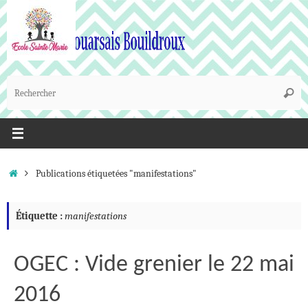
Passer
au
contenu
R
Reche
p
:
Accueil
Publications étiquetées "manifestations"
Étiquette :
manifestations
OGEC : Vide grenier le 22 mai
2016