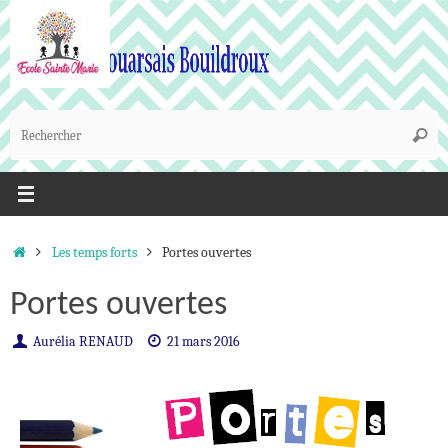
Passer
au
contenu
R
Reche
p
:
Accueil
Les temps forts
Portes ouvertes
Portes ouvertes
Aurélia RENAUD
21 mars 2016