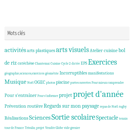
Mots clés
arts visuels
activités
bol
arts plastiques
Atelier cuisine
Exercices
de riz
catéchèse
EPS
Chantemai
Cuisine
Cycle 2
dictée
Incorruptibles
manifestations
géographie;sciences;exercices
géométrie
Musique
OGEC
piscine
Noël
photos
portes ouvertes
Pour mieux comprendre
projet d'année
projet
Pour s'entraîner
Pour s'informer
Regards sur mon paysage
Prévention routière
repas de Noël
rugby
Sortie scolaire
Sciences
Spectacle
Réalisations
tennis
tour de France
Trivalis; projet
Vendée Globe
vide grenier