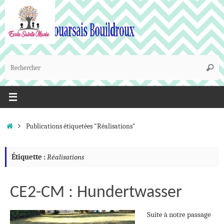
Passer
au
contenu
R
Reche
p
:
Accueil
Publications étiquetées "Réalisations"
Étiquette :
Réalisations
CE2-CM : Hundertwasser
Suite à notre passage