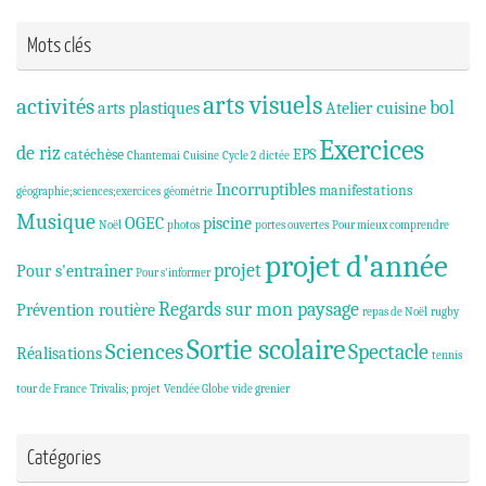
Mots clés
arts visuels
activités
bol
arts plastiques
Atelier cuisine
Exercices
de riz
catéchèse
EPS
Chantemai
Cuisine
Cycle 2
dictée
Incorruptibles
manifestations
géographie;sciences;exercices
géométrie
Musique
OGEC
piscine
Noël
photos
portes ouvertes
Pour mieux comprendre
projet d'année
projet
Pour s'entraîner
Pour s'informer
Regards sur mon paysage
Prévention routière
repas de Noël
rugby
Sortie scolaire
Sciences
Spectacle
Réalisations
tennis
tour de France
Trivalis; projet
Vendée Globe
vide grenier
Catégories