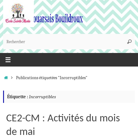
Passer
au
contenu
R
Reche
p
:
Accueil
Publications étiquetées "Incorruptibles"
Étiquette :
Incorruptibles
CE2-CM : Activités du mois
de mai