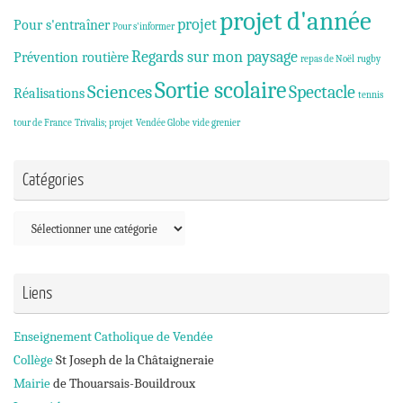
projet d'année
projet
Pour s'entraîner
Pour s'informer
Regards sur mon paysage
Prévention routière
repas de Noël
rugby
Sortie scolaire
Sciences
Spectacle
Réalisations
tennis
tour de France
Trivalis; projet
Vendée Globe
vide grenier
Catégories
Catégories
Liens
Enseignement Catholique de Vendée
Collège
St Joseph de la Châtaigneraie
Mairie
de Thouarsais-Bouildroux