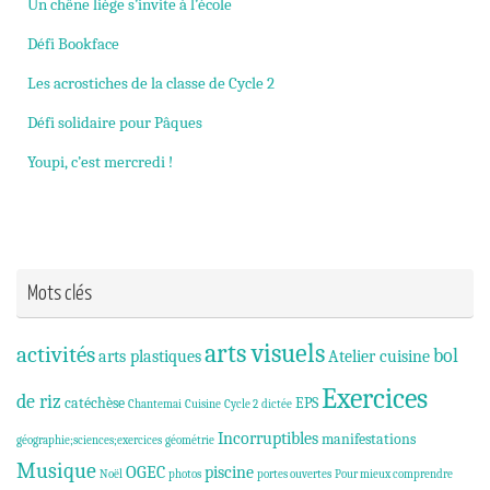
Un chêne liège s’invite à l’école
Défi Bookface
Les acrostiches de la classe de Cycle 2
Défi solidaire pour Pâques
Youpi, c’est mercredi !
Mots clés
arts visuels
activités
bol
arts plastiques
Atelier cuisine
Exercices
de riz
catéchèse
EPS
Chantemai
Cuisine
Cycle 2
dictée
Incorruptibles
manifestations
géographie;sciences;exercices
géométrie
Musique
OGEC
piscine
Noël
photos
portes ouvertes
Pour mieux comprendre