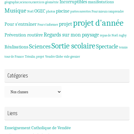
Incorruptibles
manifestations
géographie;sciences;exercices
géométrie
Musique
OGEC
piscine
Noël
photos
portes ouvertes
Pour mieux comprendre
projet d'année
projet
Pour s'entraîner
Pour s'informer
Regards sur mon paysage
Prévention routière
repas de Noël
rugby
Sortie scolaire
Sciences
Spectacle
Réalisations
tennis
tour de France
Trivalis; projet
Vendée Globe
vide grenier
Catégories
Catégories
Liens
Enseignement Catholique de Vendée