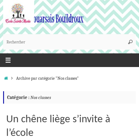
Passer
au
contenu
R
Reche
p
:
Accueil
Archive par catégorie "Nos classes"
Catégorie :
Nos classes
Un chêne liège s’invite à
l’école