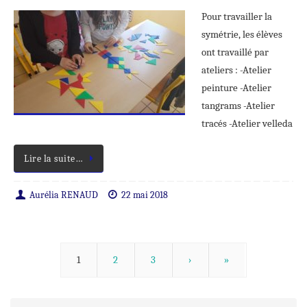
Pour travailler la
symétrie, les élèves
ont travaillé par
ateliers : -Atelier
peinture -Atelier
tangrams -Atelier
tracés -Atelier velleda
Lire la suite…
Aurélia RENAUD
22 mai 2018
1
2
3
›
»