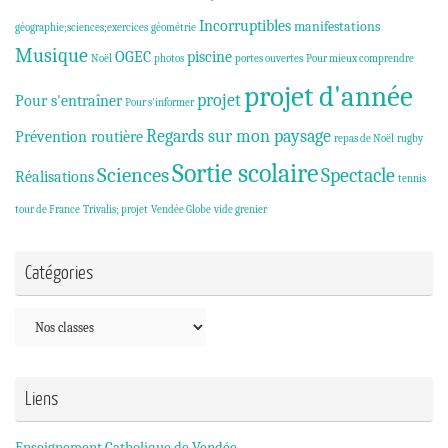
Incorruptibles
manifestations
géographie;sciences;exercices
géométrie
Musique
OGEC
piscine
Noël
photos
portes ouvertes
Pour mieux comprendre
projet d'année
projet
Pour s'entraîner
Pour s'informer
Regards sur mon paysage
Prévention routière
repas de Noël
rugby
Sortie scolaire
Sciences
Spectacle
Réalisations
tennis
tour de France
Trivalis; projet
Vendée Globe
vide grenier
Catégories
Catégories
Liens
Enseignement Catholique de Vendée