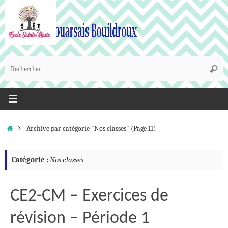
Passer
au
contenu
R
Reche
p
:
Accueil
Archive par catégorie "Nos classes"
(Page 11)
Catégorie :
Nos classes
CE2-CM – Exercices de
révision – Période 1