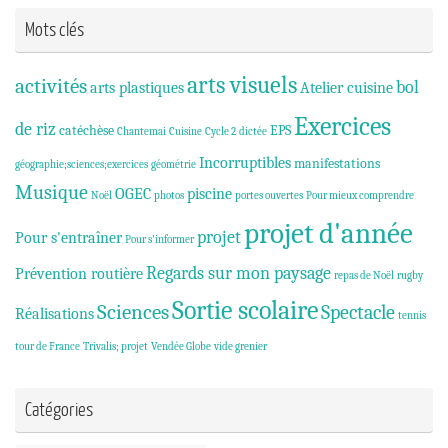
Mots clés
arts visuels
activités
bol
arts plastiques
Atelier cuisine
Exercices
de riz
catéchèse
EPS
Chantemai
Cuisine
Cycle 2
dictée
Incorruptibles
manifestations
géographie;sciences;exercices
géométrie
Musique
OGEC
piscine
Noël
photos
portes ouvertes
Pour mieux comprendre
projet d'année
projet
Pour s'entraîner
Pour s'informer
Regards sur mon paysage
Prévention routière
repas de Noël
rugby
Sortie scolaire
Sciences
Spectacle
Réalisations
tennis
tour de France
Trivalis; projet
Vendée Globe
vide grenier
Catégories