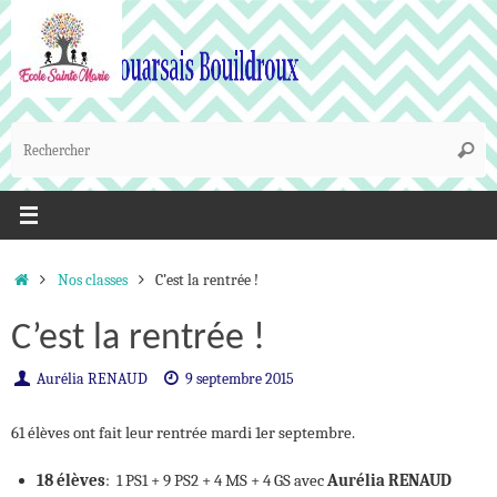
Passer
au
contenu
R
Reche
p
:
Accueil
Nos classes
C’est la rentrée !
C’est la rentrée !
Aurélia RENAUD
9 septembre 2015
61 élèves ont fait leur rentrée mardi 1er septembre.
18 élèves
: 1 PS1 + 9 PS2 + 4 MS + 4 GS avec
Aurélia RENAUD