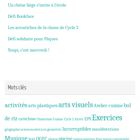
Un chêne liège s’invite à l’école
Défi Bookface
Les acrostiches de la classe de Cycle 2
Défi solidaire pour Pâques
Youpi, c’est mercredi !
Mots clés
arts visuels
activités
bol
arts plastiques
Atelier cuisine
Exercices
de riz
catéchèse
EPS
Chantemai
Cuisine
Cycle 2
dictée
Incorruptibles
manifestations
géographie;sciences;exercices
géométrie
Musique
OGEC
piscine
Noël
photos
portes ouvertes
Pour mieux comprendre