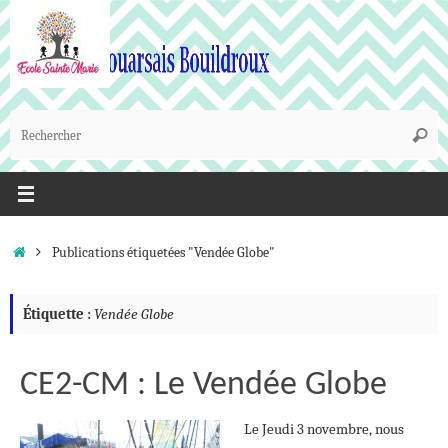
Passer
au
contenu
R
Reche
p
:
Accueil
Publications étiquetées "Vendée Globe"
Étiquette :
Vendée Globe
CE2-CM : Le Vendée Globe
Le Jeudi 3 novembre, nous