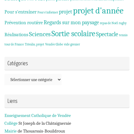
projet d'année
projet
Pour s'entraîner
Pour s'informer
Regards sur mon paysage
Prévention routière
repas de Noël
rugby
Sortie scolaire
Sciences
Spectacle
Réalisations
tennis
tour de France
Trivalis; projet
Vendée Globe
vide grenier
Catégories
Catégories
Liens
Enseignement Catholique de Vendée
Collège
St Joseph de la Châtaigneraie
Mairie
de Thouarsais-Bouildroux