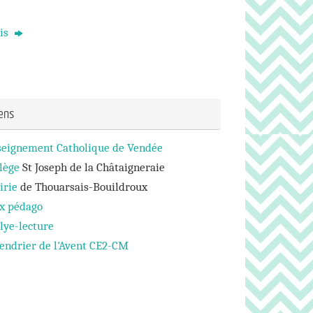
nis
iens
seignement Catholique de Vendée
lège
St Joseph de la Châtaigneraie
irie
de Thouarsais-Bouildroux
ux pédago
lye-lecture
endrier de l'Avent CE2-CM