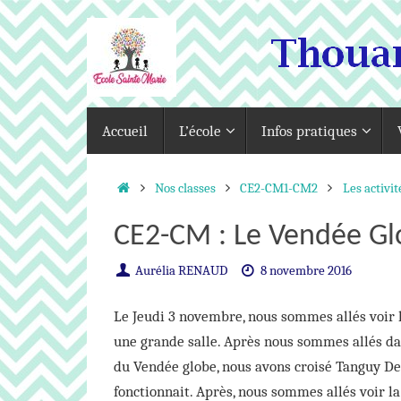
Passer
au
contenu
Passer
Accueil
L’école
Infos pratiques
au
contenu
Accueil
Nos classes
CE2-CM1-CM2
Les activit
CE2-CM : Le Vendée G
Aurélia RENAUD
8 novembre 2016
Le Jeudi 3 novembre, nous sommes allés voir
une grande salle. Après nous sommes allés da
du Vendée globe, nous avons croisé Tanguy D
fonctionnait. Après, nous sommes allés voir la