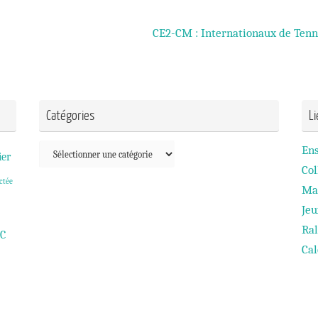
CE2-CM : Internationaux de Ten
Catégories
L
Catégories
En
ier
Col
ctée
Ma
Je
Ral
C
Cal