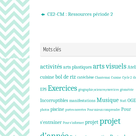
CE2-CM : Ressources période 2
Mots clés
arts visuels
activités
arts plastiques
Atel
bol de riz
cuisine
catéchèse
Chantemai
Cuisine
Cycle 2
di
Exercices
EPS
géographie;sciences;exercices
géométrie
Musique
Incorruptibles
OGE
manifestations
Noël
piscine
Pour
photos
portes ouvertes
Pour mieux comprendre
projet
projet
s'entraîner
Pour s'informer
d'année