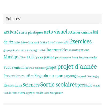
Mots clés
arts visuels
activités
bol
arts plastiques
Atelier cuisine
Exercices
de riz
catéchèse
EPS
Chantemai
Cuisine
Cycle 2
dictée
Incorruptibles
manifestations
géographie;sciences;exercices
géométrie
Musique
OGEC
piscine
Noël
photos
portes ouvertes
Pour mieux comprendre
projet d'année
projet
Pour s'entraîner
Pour s'informer
Regards sur mon paysage
Prévention routière
repas de Noël
rugby
Sortie scolaire
Sciences
Spectacle
Réalisations
tennis
tour de France
Trivalis; projet
Vendée Globe
vide grenier