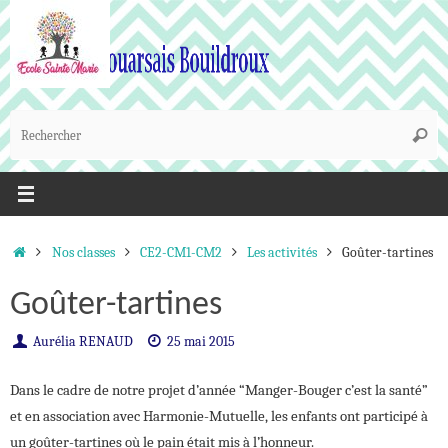
Passer
au
contenu
R
Reche
p
:
Accueil
Nos classes
CE2-CM1-CM2
Les activités
Goûter-tartines
Goûter-tartines
Aurélia RENAUD
25 mai 2015
Dans le cadre de notre projet d’année “Manger-Bouger c’est la santé”
et en association avec Harmonie-Mutuelle, les enfants ont participé à
un goûter-tartines où le pain était mis à l’honneur.