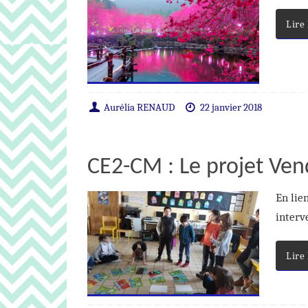
Lire
Aurélia RENAUD
22 janvier 2018
CE2-CM : Le projet Ve
En lien
interv
Lire