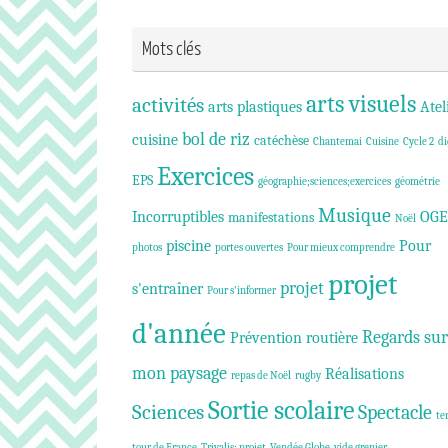
Mots clés
arts visuels
activités
arts plastiques
Atel
bol de riz
cuisine
catéchèse
Chantemai
Cuisine
Cycle 2
di
Exercices
EPS
géographie;sciences;exercices
géométrie
Musique
Incorruptibles
OGE
manifestations
Noël
piscine
Pour
photos
portes ouvertes
Pour mieux comprendre
projet
projet
s'entraîner
Pour s'informer
d'année
Regards sur
Prévention routière
mon paysage
Réalisations
repas de Noël
rugby
Sortie scolaire
Sciences
Spectacle
te
tour de France
Trivalis; projet
Vendée Globe
vide grenier