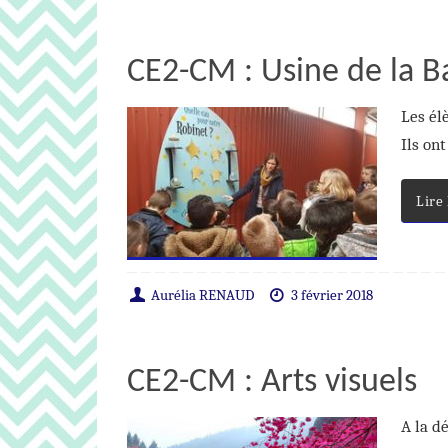
CE2-CM : Usine de la B
Les él
Ils on
Lire
Aurélia RENAUD
3 février 2018
CE2-CM : Arts visuels
A la d