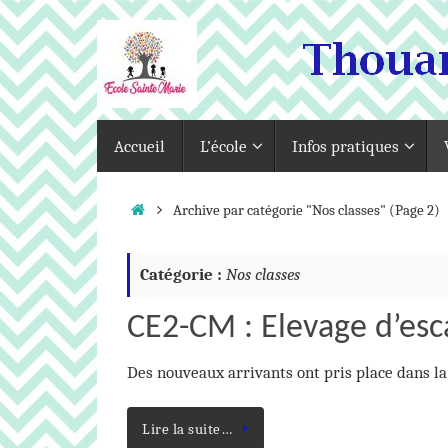
Passer
au
contenu
Passer
Accueil
L’école
Infos pratiques
au
contenu
Accueil
Archive par catégorie "Nos classes"
(Page 2)
Catégorie :
Nos classes
CE2-CM : Elevage d’esc
Des nouveaux arrivants ont pris place dans l
Lire la suite…