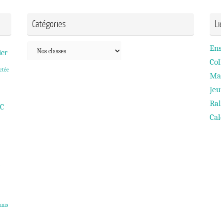
Catégories
L
Catégories
En
ier
Col
ctée
Ma
Je
Ral
C
Cal
nnis