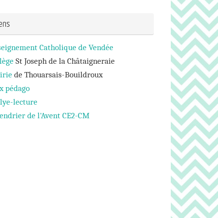
iens
seignement Catholique de Vendée
lège
St Joseph de la Châtaigneraie
irie
de Thouarsais-Bouildroux
ux pédago
lye-lecture
endrier de l'Avent CE2-CM