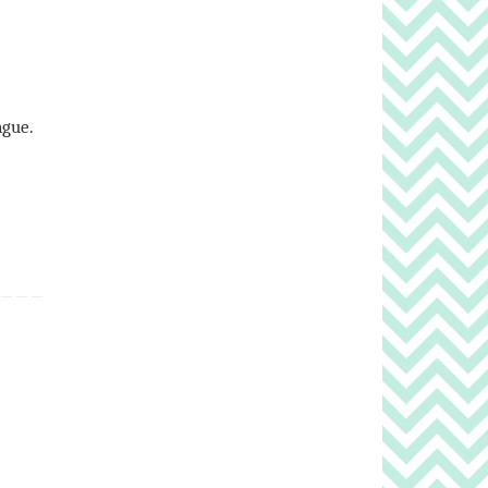
ngue.