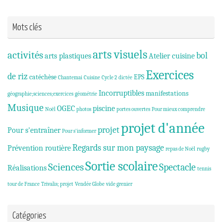
Mots clés
arts visuels
activités
bol
arts plastiques
Atelier cuisine
Exercices
de riz
catéchèse
EPS
Chantemai
Cuisine
Cycle 2
dictée
Incorruptibles
manifestations
géographie;sciences;exercices
géométrie
Musique
OGEC
piscine
Noël
photos
portes ouvertes
Pour mieux comprendre
projet d'année
projet
Pour s'entraîner
Pour s'informer
Regards sur mon paysage
Prévention routière
repas de Noël
rugby
Sortie scolaire
Sciences
Spectacle
Réalisations
tennis
tour de France
Trivalis; projet
Vendée Globe
vide grenier
Catégories