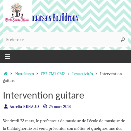
Passer
au
contenu
R
Reche
p
:
Accueil
Nos classes
CE2-CM1-CM2
Les activités
Intervention
guitare
Intervention guitare
Aurélia RENAUD
24 mars 2018
Vendredi 23 mars, le professeur de musique de l’école de musique de
la Châtaigneraie est venu présenter son métier et quelques une des