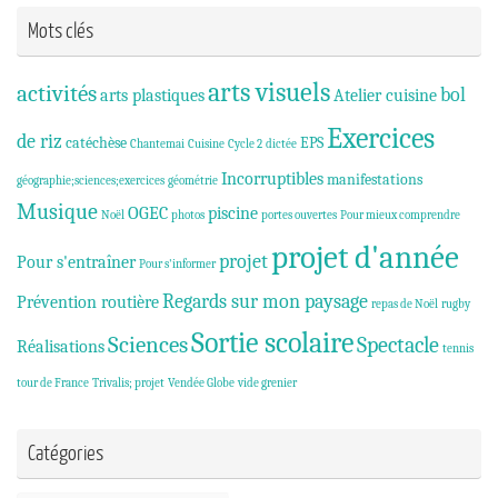
Mots clés
arts visuels
activités
bol
arts plastiques
Atelier cuisine
Exercices
de riz
catéchèse
EPS
Chantemai
Cuisine
Cycle 2
dictée
Incorruptibles
manifestations
géographie;sciences;exercices
géométrie
Musique
OGEC
piscine
Noël
photos
portes ouvertes
Pour mieux comprendre
projet d'année
projet
Pour s'entraîner
Pour s'informer
Regards sur mon paysage
Prévention routière
repas de Noël
rugby
Sortie scolaire
Sciences
Spectacle
Réalisations
tennis
tour de France
Trivalis; projet
Vendée Globe
vide grenier
Catégories