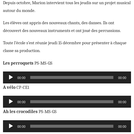
Depuis octobre, Marion intervient tous les jeudis sur un projet musical
autour du monde.
Les élèves ont appris des nouveaux chants, des danses. Ils ont
découvert des nouveaux instruments et ont joué des percussions.
Toute l’école s’est réunie jeudi 15 décembre pour présenter à chaque
classe sa production.
Les perroquets
PS-MS-GS
Lecteur
00:00
00:00
audio
A vélo
CP-CE1
Lecteur
00:00
00:00
audio
Ah les crocodiles
PS-MS-GS
Lecteur
00:00
00:00
audio