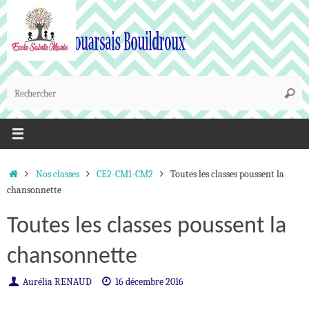
Passer
au
contenu
R
Reche
p
:
Accueil
Nos classes
CE2-CM1-CM2
Toutes les classes poussent la
chansonnette
Toutes les classes poussent la
chansonnette
Aurélia RENAUD
16 décembre 2016