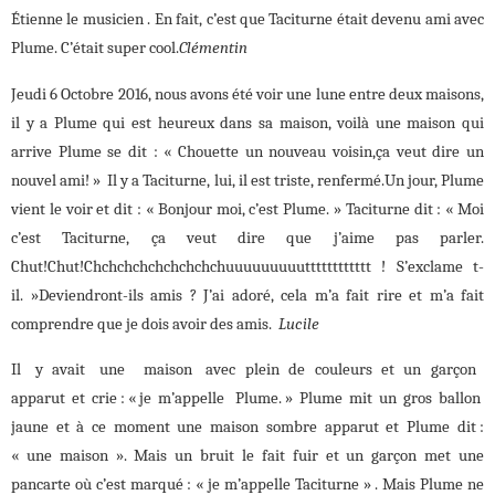
Étienne le musicien . En fait, c’est que Taciturne était devenu ami avec
Plume. C’était super cool.
Clémentin
Jeudi 6 Octobre 2016, nous avons été voir une lune entre deux maisons,
il y a Plume qui est heureux dans sa maison, voilà une maison qui
arrive Plume se dit : « Chouette un nouveau voisin,ça veut dire un
nouvel ami! » Il y a Taciturne, lui, il est triste, renfermé.Un jour, Plume
vient le voir et dit : « Bonjour moi, c’est Plume. » Taciturne dit : « Moi
c’est Taciturne, ça veut dire que j’aime pas parler.
Chut!Chut!Chchchchchchchchchuuuuuuuuutttttttttttt ! S’exclame t-
il. »Deviendront-ils amis ? J’ai adoré, cela m’a fait rire et m’a fait
comprendre que je dois avoir des amis.
Lucile
Il y avait une maison avec plein de couleurs et un garçon
apparut et crie : « je m’appelle Plume. » Plume mit un gros ballon
jaune et à ce moment une maison sombre apparut et Plume dit :
« une maison ». Mais un bruit le fait fuir et un garçon met une
pancarte où c’est marqué : « je m’appelle Taciturne » . Mais Plume ne