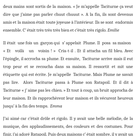
deux mains sont sortis de la maison. « Je m’appelle Taciturne ça veut
dire que j’aime pas parler chuut chuuut ». A la fin, ils sont devenus
amis et la maison était toute joyeuse à l’intérieur. Ils se sont endormis
ensemble. C’ était très très très bien et c’était très rigolo.
Emilie
Il était une fois un garçon qui s’ appelait Plume. Il posa sa maison
« Et voilà un voisin ! » Cria-t-il . Et il attacha un fil bleu. Avec
l’épingle, il accrocha sa plume. Et ensuite, Taciturne arrive mais il eut
trop peur et se recoucha dans sa maison. Il ressortit et mit une
étiquette qui est écrite. Je m’appelle Taciturne. Mais Plume ne savait
pas lire. Alors Taciturne passa à Plume son Ratapoil. Et il dit à
Taciturne « j’ aime pas les chien. » Et tout à coup, un bruit approcha de
leur maison. Et ils rapprochèrent leur maison et ils vécurent heureux
jusqu’ à la fin des temps.
Emma
J’ai aimé car c’était drôle et rigolo. Il y avait une belle mélodie, de la
musique, des applaudissements, des couleurs et des costumes. Pour
finir, j’ai adoré Ratapoil. Puis deux maisons c’ était sombre, il y avait un