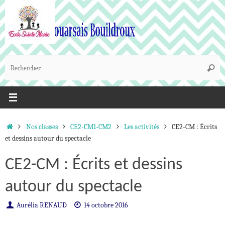
Passer
au
contenu
R
Reche
p
:
Accueil
Nos classes
CE2-CM1-CM2
Les activités
CE2-CM : Écrits
et dessins autour du spectacle
CE2-CM : Écrits et dessins
autour du spectacle
Aurélia RENAUD
14 octobre 2016