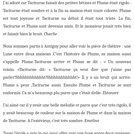
J’ai adoré car Taciturne faisait des petites bêtises et Plume était rigolo .
Taciturne était sombre et à la fin sa maison était toute colorée. Plume
est tout joyeuse et Taciturne au début il était tout triste. La fin,
Taciturne et Plume sont devenus amis. Et le monsieur jouait très bien
et faisait bien le bruit.
Charlie
Nous sommes partis à Antigny pour aller voir la pièce de théâtre : une
Lune entre deux maisons .C’est l’histoire de Plume, sa maison aussi
s’appelle Plume.Taciturne arrive et Plume se dit : « Un nouveau
voisin. »Taciturne dit: « Taciturne ça veut dire que j’aime pas
parler!Shhhhhhhhhhht!Shhhhhhhhhhht!» Il y a un bruit qui arrive.
Plume a peur ,Taciturne aussi. Ensuite Plume et Taciturne se sont
endormis. Ca m’a beaucoup plu parce que c’était drôle.
Eléonore
J’ai aimé car il y avait une belle mélodie et parce que c’est très rigolo, il
y avait beaucoup de couleur sur la maison de Plume et dans la maison
de Taciturne. A l’extérieur, c’est très sombre.
Emeline
Toute l’école a pris le car pour aller voir une lune entre deux maisons.