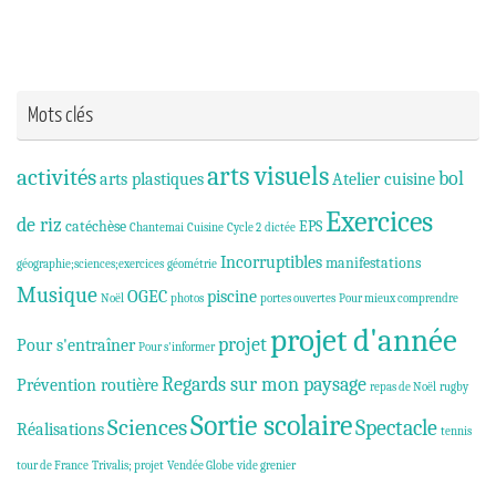
Mots clés
arts visuels
activités
bol
arts plastiques
Atelier cuisine
Exercices
de riz
catéchèse
EPS
Chantemai
Cuisine
Cycle 2
dictée
Incorruptibles
manifestations
géographie;sciences;exercices
géométrie
Musique
OGEC
piscine
Noël
photos
portes ouvertes
Pour mieux comprendre
projet d'année
projet
Pour s'entraîner
Pour s'informer
Regards sur mon paysage
Prévention routière
repas de Noël
rugby
Sortie scolaire
Sciences
Spectacle
Réalisations
tennis
tour de France
Trivalis; projet
Vendée Globe
vide grenier