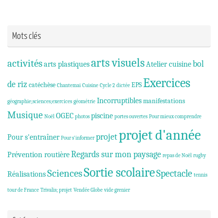
Mots clés
arts visuels
activités
bol
arts plastiques
Atelier cuisine
Exercices
de riz
catéchèse
EPS
Chantemai
Cuisine
Cycle 2
dictée
Incorruptibles
manifestations
géographie;sciences;exercices
géométrie
Musique
OGEC
piscine
Noël
photos
portes ouvertes
Pour mieux comprendre
projet d'année
projet
Pour s'entraîner
Pour s'informer
Regards sur mon paysage
Prévention routière
repas de Noël
rugby
Sortie scolaire
Sciences
Spectacle
Réalisations
tennis
tour de France
Trivalis; projet
Vendée Globe
vide grenier