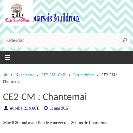
Passer
au
contenu
R
Reche
p
:
Accueil
Nos classes
CE2-CM1-CM2
Les activités
CE2-CM :
Chantemai
CE2-CM : Chantemai
Aurélia RENAUD
31 mai 2017
Mardi 30 mai avait lieu le concert des 30 ans de Chantemai.