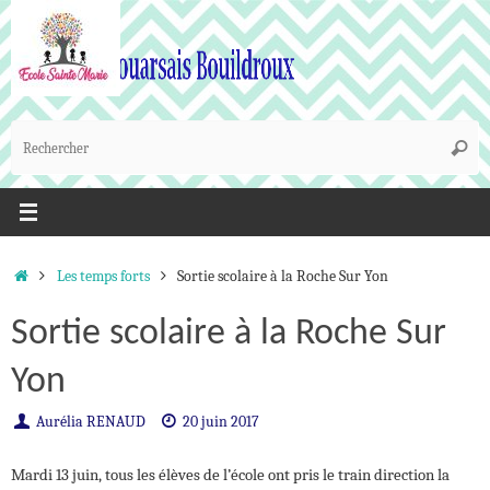
Passer
au
contenu
R
Reche
p
:
Accueil
Les temps forts
Sortie scolaire à la Roche Sur Yon
Sortie scolaire à la Roche Sur
Yon
Aurélia RENAUD
20 juin 2017
Mardi 13 juin, tous les élèves de l’école ont pris le train direction la