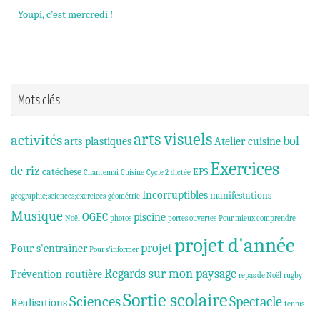
Youpi, c’est mercredi !
Mots clés
arts visuels
activités
bol
arts plastiques
Atelier cuisine
Exercices
de riz
catéchèse
EPS
Chantemai
Cuisine
Cycle 2
dictée
Incorruptibles
manifestations
géographie;sciences;exercices
géométrie
Musique
OGEC
piscine
Noël
photos
portes ouvertes
Pour mieux comprendre
projet d'année
projet
Pour s'entraîner
Pour s'informer
Regards sur mon paysage
Prévention routière
repas de Noël
rugby
Sortie scolaire
Sciences
Spectacle
Réalisations
tennis