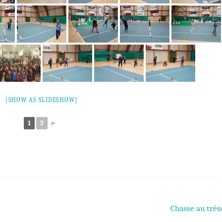
[SHOW AS SLIDESHOW]
1
2
►
Chasse au tré