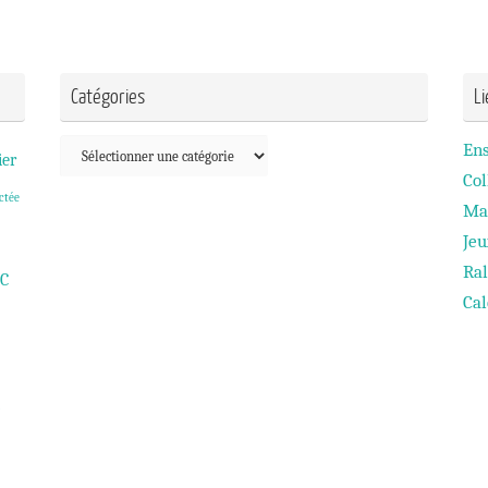
Catégories
L
Catégories
En
ier
Col
ctée
Ma
Je
Ral
C
Cal