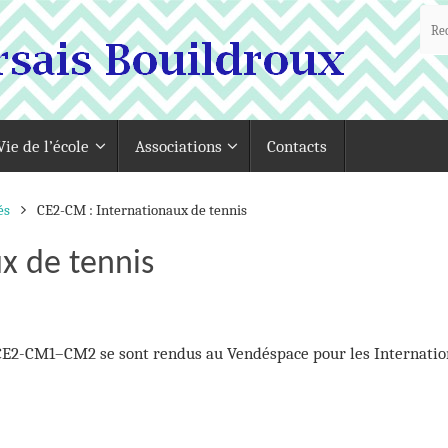
Vie de l’école
Associations
Contacts
és
CE2-CM : Internationaux de tennis
x de tennis
e CE2-CM1–CM2 se sont rendus au Vendéspace pour les Internati