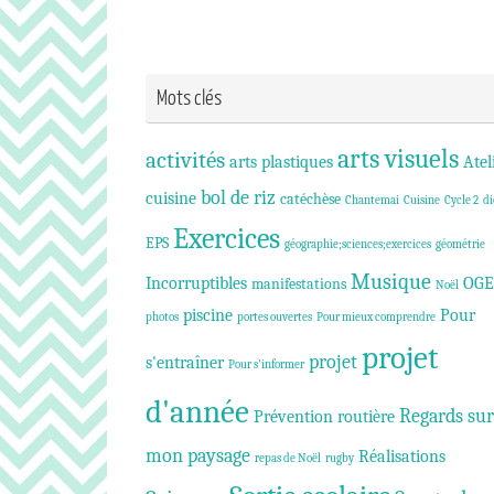
Mots clés
arts visuels
activités
arts plastiques
Atel
bol de riz
cuisine
catéchèse
Chantemai
Cuisine
Cycle 2
di
Exercices
EPS
géographie;sciences;exercices
géométrie
Musique
Incorruptibles
OGE
manifestations
Noël
piscine
Pour
photos
portes ouvertes
Pour mieux comprendre
projet
projet
s'entraîner
Pour s'informer
d'année
Regards sur
Prévention routière
mon paysage
Réalisations
repas de Noël
rugby