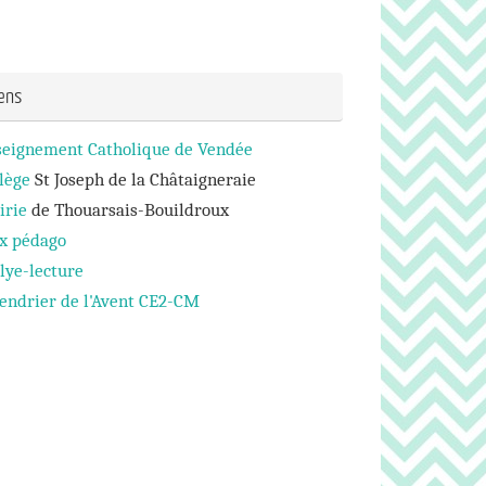
iens
seignement Catholique de Vendée
lège
St Joseph de la Châtaigneraie
irie
de Thouarsais-Bouildroux
ux pédago
lye-lecture
endrier de l'Avent CE2-CM