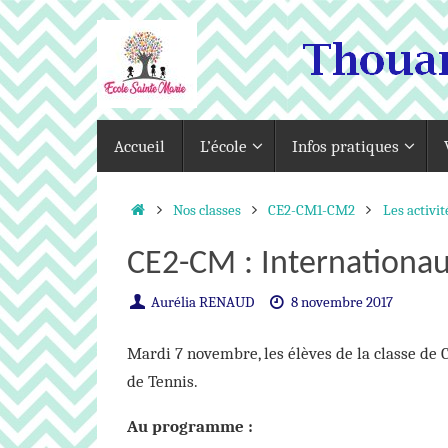
Passer
au
contenu
Passer
Accueil
L’école
Infos pratiques
au
contenu
Accueil
Nos classes
CE2-CM1-CM2
Les activit
CE2-CM : Internationau
Aurélia RENAUD
8 novembre 2017
Mardi 7 novembre, les élèves de la classe d
de Tennis.
Au programme :