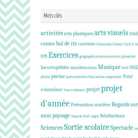
Mots clés
arts visuels
activités
arts plastiques
Atel
bol de riz
cuisine
catéchèse
Chantemai
Cuisine
Cycle 2
di
Exercices
EPS
géographie;sciences;exercices
géométrie
Musique
Incorruptibles
OGE
manifestations
Noël
piscine
Pour
photos
portes ouvertes
Pour mieux comprendre
projet
projet
s'entraîner
Pour s'informer
d'année
Regards sur
Prévention routière
mon paysage
Réalisations
repas de Noël
rugby
Sortie scolaire
Sciences
Spectacle
te