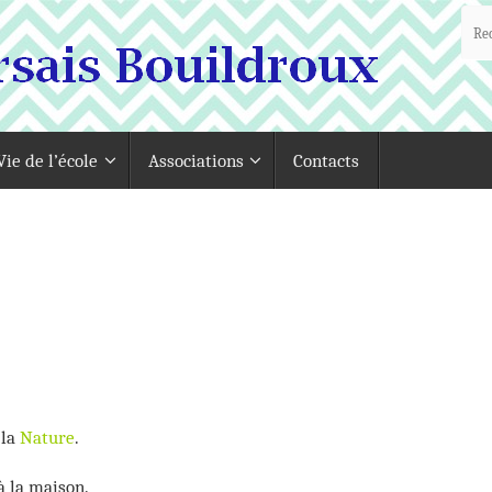
Vie de l’école
Associations
Contacts
 la
Nature
.
à la maison.