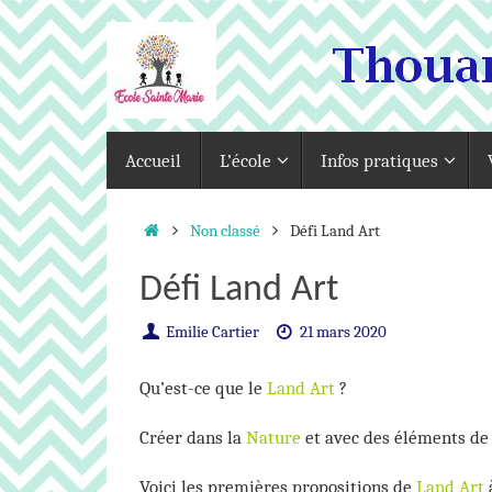
Passer
au
contenu
Passer
Accueil
L’école
Infos pratiques
au
contenu
Accueil
Non classé
Défi Land Art
Défi Land Art
Emilie Cartier
21 mars 2020
Qu’est-ce que le
Land Art
?
Créer dans la
Nature
et avec des éléments de
Voici les premières propositions de
Land Art