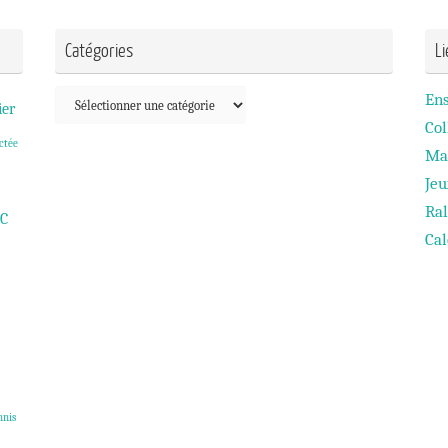
Catégories
L
Catégories
En
ier
Col
ctée
Ma
Je
Ral
C
Cal
nnis