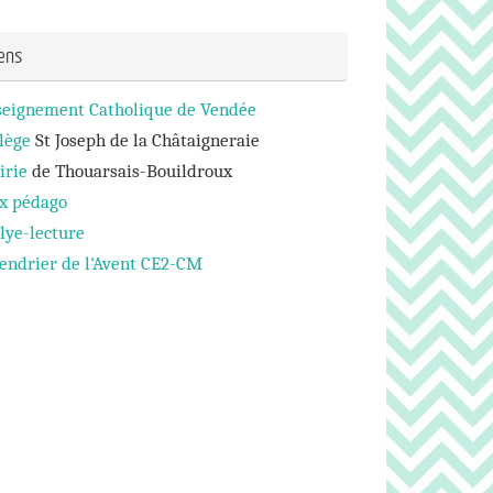
iens
seignement Catholique de Vendée
lège
St Joseph de la Châtaigneraie
irie
de Thouarsais-Bouildroux
ux pédago
lye-lecture
endrier de l'Avent CE2-CM