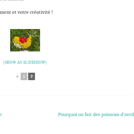
ment et votre créativité !
[SHOW AS SLIDESHOW]
◄
1
2
e
Pourquoi on fait des poissons d’avri