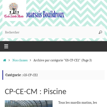
Passer
au
contenu
R
Reche
p
:
Accueil
Nos classes
Archive par catégorie "GS-CP-CE1"
(Page 3)
Catégorie :
GS-CP-CE1
CP-CE-CM : Piscine
Tous les mardis matins, les