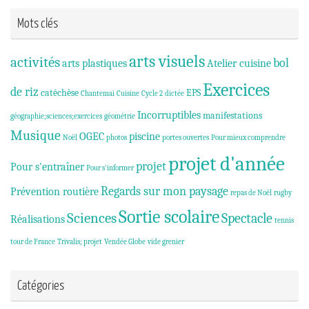
Mots clés
arts visuels
activités
bol
arts plastiques
Atelier cuisine
Exercices
de riz
catéchèse
EPS
Chantemai
Cuisine
Cycle 2
dictée
Incorruptibles
manifestations
géographie;sciences;exercices
géométrie
Musique
OGEC
piscine
Noël
photos
portes ouvertes
Pour mieux comprendre
projet d'année
projet
Pour s'entraîner
Pour s'informer
Regards sur mon paysage
Prévention routière
repas de Noël
rugby
Sortie scolaire
Sciences
Spectacle
Réalisations
tennis
tour de France
Trivalis; projet
Vendée Globe
vide grenier
Catégories