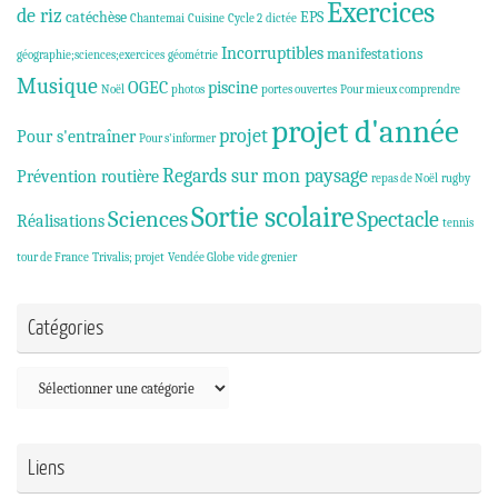
Exercices
de riz
catéchèse
EPS
Chantemai
Cuisine
Cycle 2
dictée
Incorruptibles
manifestations
géographie;sciences;exercices
géométrie
Musique
OGEC
piscine
Noël
photos
portes ouvertes
Pour mieux comprendre
projet d'année
projet
Pour s'entraîner
Pour s'informer
Regards sur mon paysage
Prévention routière
repas de Noël
rugby
Sortie scolaire
Sciences
Spectacle
Réalisations
tennis
tour de France
Trivalis; projet
Vendée Globe
vide grenier
Catégories
Catégories
Liens