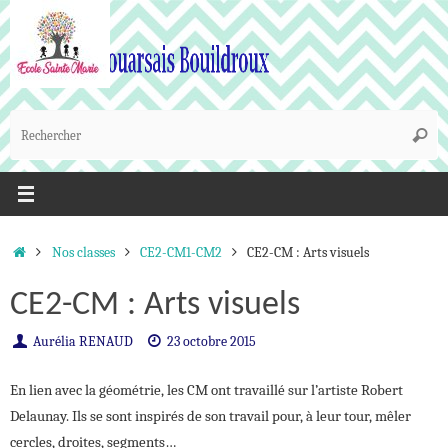
Passer
au
contenu
R
Reche
p
:
Accueil
Nos classes
CE2-CM1-CM2
CE2-CM : Arts visuels
CE2-CM : Arts visuels
Aurélia RENAUD
23 octobre 2015
En lien avec la géométrie, les CM ont travaillé sur l’artiste Robert
Delaunay. Ils se sont inspirés de son travail pour, à leur tour, mêler
cercles, droites, segments…