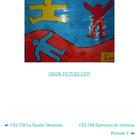
[SHOW PICTURE LIST]
CE2-CM La Bande-Dessinée
CE2-CM Exercices de révision
Période 2