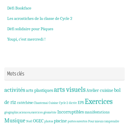
Défi Bookface
Les acrostiches de la classe de Cycle 2
Défi solidaire pour Pâques
Youpi, c’est mercredi !
Mots clés
arts visuels
activités
bol
arts plastiques
Atelier cuisine
Exercices
de riz
catéchèse
EPS
Chantemai
Cuisine
Cycle 2
dictée
Incorruptibles
manifestations
géographie;sciences;exercices
géométrie
Musique
OGEC
piscine
Noël
photos
portes ouvertes
Pour mieux comprendre