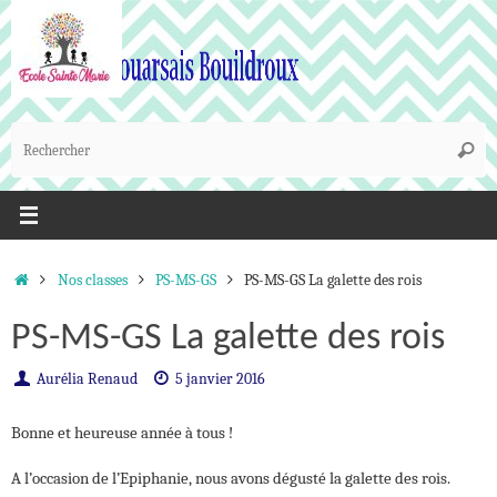
Passer
au
contenu
R
Reche
p
:
Accueil
Nos classes
PS-MS-GS
PS-MS-GS La galette des rois
PS-MS-GS La galette des rois
Aurélia Renaud
5 janvier 2016
Bonne et heureuse année à tous !
A l’occasion de l’Epiphanie, nous avons dégusté la galette des rois.