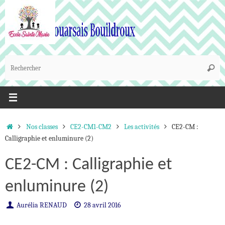
Passer
au
contenu
R
Reche
p
:
Accueil
Nos classes
CE2-CM1-CM2
Les activités
CE2-CM :
Calligraphie et enluminure (2)
CE2-CM : Calligraphie et
enluminure (2)
Aurélia RENAUD
28 avril 2016