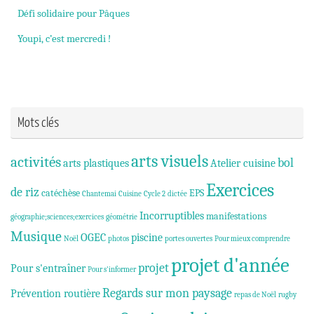
Défi solidaire pour Pâques
Youpi, c’est mercredi !
Mots clés
arts visuels
activités
bol
arts plastiques
Atelier cuisine
Exercices
de riz
catéchèse
EPS
Chantemai
Cuisine
Cycle 2
dictée
Incorruptibles
manifestations
géographie;sciences;exercices
géométrie
Musique
OGEC
piscine
Noël
photos
portes ouvertes
Pour mieux comprendre
projet d'année
projet
Pour s'entraîner
Pour s'informer
Regards sur mon paysage
Prévention routière
repas de Noël
rugby