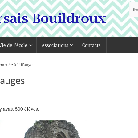
Vie de l’école
Associations
Contacts
ournée à Tiffauges
fauges
 y avait 500 élèves.