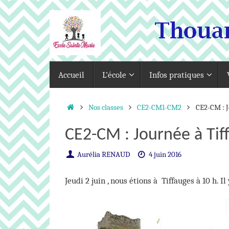
Passer
au
contenu
Passer
Accueil
L’école
Infos pratiques
au
contenu
Accueil
Nos classes
CE2-CM1-CM2
CE2-CM : J
CE2-CM : Journée à Tif
Aurélia RENAUD
4 juin 2016
Jeudi 2 juin , nous étions à Tiffauges à 10 h. Il