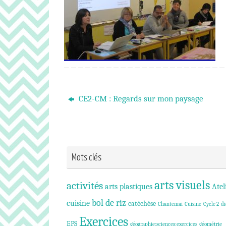
CE2-CM : Regards sur mon paysage
Mots clés
arts visuels
activités
arts plastiques
Atel
bol de riz
cuisine
catéchèse
Chantemai
Cuisine
Cycle 2
di
Exercices
EPS
géographie;sciences;exercices
géométrie