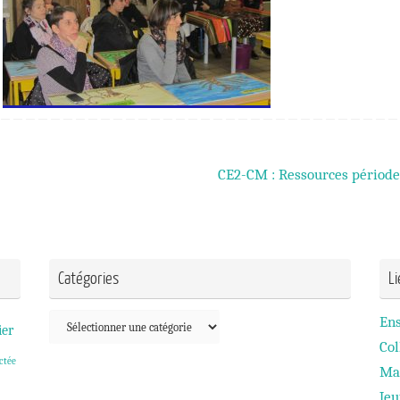
CE2-CM : Ressources périod
Catégories
L
Catégories
En
ier
Col
ctée
Ma
Je