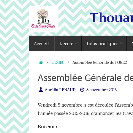
Passer
au
contenu
Passer
Accueil
L’école
Infos pratiques
au
contenu
Accueil
L'OGEC
Assemblée Générale de l’OGEC
Assemblée Générale de
Aurélia RENAUD
8 novembre 2016
Vendredi 5 novembre, s’est déroulée l’Assembl
l’année passée 2015-2016, d’annoncer les trava
Bureau :