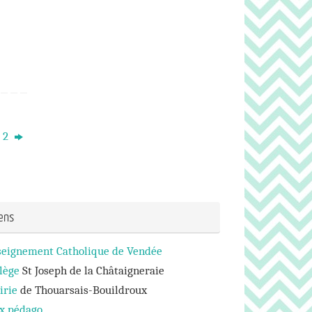
e 2
iens
seignement Catholique de Vendée
lège
St Joseph de la Châtaigneraie
irie
de Thouarsais-Bouildroux
ux pédago