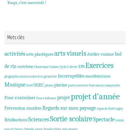
Youpi, c’est mercredi !
Mots clés
arts visuels
activités
bol
arts plastiques
Atelier cuisine
Exercices
de riz
catéchèse
EPS
Chantemai
Cuisine
Cycle 2
dictée
Incorruptibles
manifestations
géographie;sciences;exercices
géométrie
Musique
OGEC
piscine
Noël
photos
portes ouvertes
Pour mieux comprendre
projet d'année
projet
Pour s'entraîner
Pour s'informer
Regards sur mon paysage
Prévention routière
repas de Noël
rugby
Sortie scolaire
Sciences
Spectacle
Réalisations
tennis
tour de France
Trivalis; projet
Vendée Globe
vide grenier