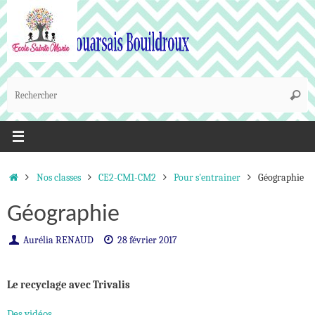
Passer
au
contenu
R
Reche
p
:
Accueil
Nos classes
CE2-CM1-CM2
Pour s'entrainer
Géographie
Géographie
Aurélia RENAUD
28 février 2017
Le recyclage avec Trivalis
Des vidéos