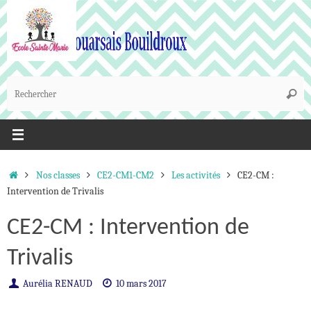
Passer
au
contenu
R
Reche
p
:
Accueil
Nos classes
CE2-CM1-CM2
Les activités
CE2-CM :
Intervention de Trivalis
CE2-CM : Intervention de
Trivalis
Aurélia RENAUD
10 mars 2017