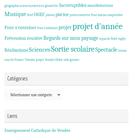
Incorruptibles
manifestations
géographie;sciences;exercices
géométrie
Musique
OGEC
piscine
Noël
photos
portes ouvertes
Pour mieux comprendre
projet d'année
projet
Pour s'entraîner
Pour s'informer
Regards sur mon paysage
Prévention routière
repas de Noël
rugby
Sortie scolaire
Sciences
Spectacle
Réalisations
tennis
tour de France
Trivalis; projet
Vendée Globe
vide grenier
Catégories
Catégories
Liens
Enseignement Catholique de Vendée