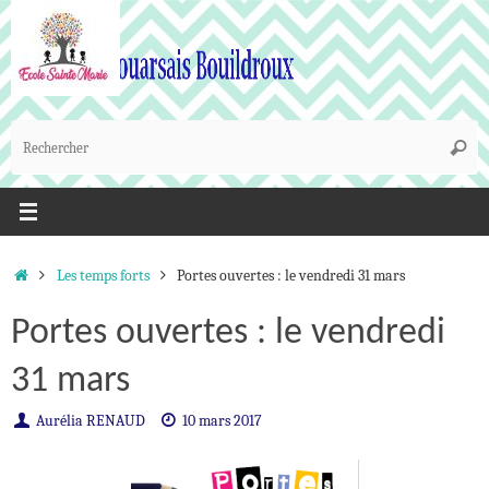
Passer
au
contenu
R
Reche
p
:
Accueil
Les temps forts
Portes ouvertes : le vendredi 31 mars
Portes ouvertes : le vendredi
31 mars
Aurélia RENAUD
10 mars 2017