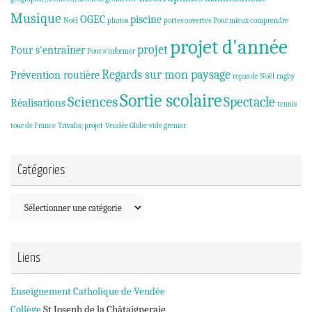
Musique
OGEC
piscine
Noël
photos
portes ouvertes
Pour mieux comprendre
projet d'année
projet
Pour s'entraîner
Pour s'informer
Regards sur mon paysage
Prévention routière
repas de Noël
rugby
Sortie scolaire
Sciences
Spectacle
Réalisations
tennis
tour de France
Trivalis; projet
Vendée Globe
vide grenier
Catégories
Catégories
Liens
Enseignement Catholique de Vendée
Collège
St Joseph de la Châtaigneraie