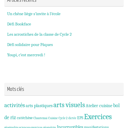
Un chêne liège s’invite à l’école
Défi Bookface
Les acrostiches de la classe de Cycle 2
Défi solidaire pour Pâques
Youpi, c’est mercredi !
Mots clés
arts visuels
activités
bol
arts plastiques
Atelier cuisine
Exercices
de riz
catéchèse
EPS
Chantemai
Cuisine
Cycle 2
dictée
Incorruptibles
manifestations
géographie;sciences;exercices
géométrie