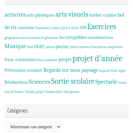
arts visuels
activités
bol
arts plastiques
Atelier cuisine
Exercices
de riz
catéchèse
EPS
Chantemai
Cuisine
Cycle 2
dictée
Incorruptibles
manifestations
géographie;sciences;exercices
géométrie
Musique
OGEC
piscine
Noël
photos
portes ouvertes
Pour mieux comprendre
projet d'année
projet
Pour s'entraîner
Pour s'informer
Regards sur mon paysage
Prévention routière
repas de Noël
rugby
Sortie scolaire
Sciences
Spectacle
Réalisations
tennis
tour de France
Trivalis; projet
Vendée Globe
vide grenier
Catégories
Catégories