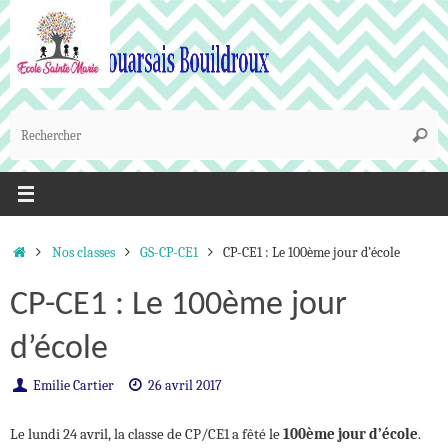
Passer
au
contenu
R
Reche
p
:
Accueil
Nos classes
GS-CP-CE1
CP-CE1 : Le 100ème jour d’école
CP-CE1 : Le 100ème jour
d’école
Emilie Cartier
26 avril 2017
Le lundi 24 avril, la classe de CP/CE1 a fêté le
100ème jour d’école
.