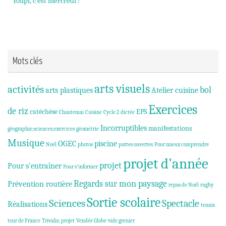
Youpi, c’est mercredi !
Mots clés
arts visuels
activités
bol
arts plastiques
Atelier cuisine
Exercices
de riz
catéchèse
EPS
Chantemai
Cuisine
Cycle 2
dictée
Incorruptibles
manifestations
géographie;sciences;exercices
géométrie
Musique
OGEC
piscine
Noël
photos
portes ouvertes
Pour mieux comprendre
projet d'année
projet
Pour s'entraîner
Pour s'informer
Regards sur mon paysage
Prévention routière
repas de Noël
rugby
Sortie scolaire
Sciences
Spectacle
Réalisations
tennis
tour de France
Trivalis; projet
Vendée Globe
vide grenier