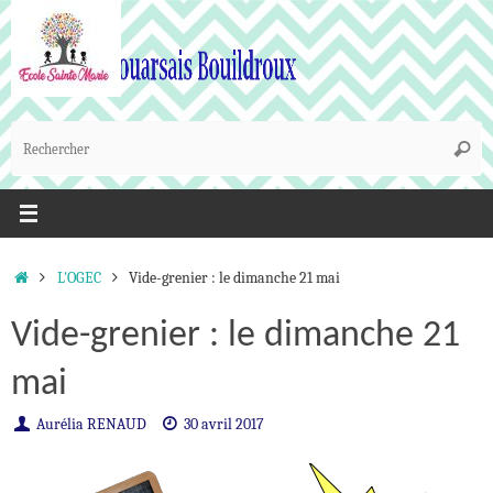
Passer
au
contenu
R
Reche
p
:
Accueil
L'OGEC
Vide-grenier : le dimanche 21 mai
Vide-grenier : le dimanche 21
mai
Aurélia RENAUD
30 avril 2017