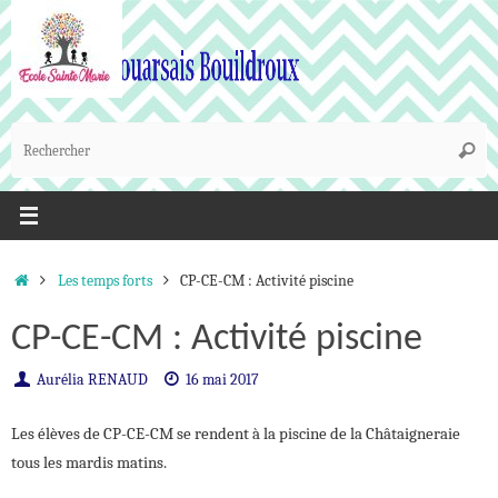
Passer
au
contenu
R
Reche
p
:
Accueil
Les temps forts
CP-CE-CM : Activité piscine
CP-CE-CM : Activité piscine
Aurélia RENAUD
16 mai 2017
Les élèves de CP-CE-CM se rendent à la piscine de la Châtaigneraie
tous les mardis matins.