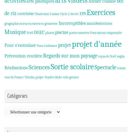
arts visuels
activités
bol
arts plastiques
Atelier cuisine
Exercices
de riz
catéchèse
EPS
Chantemai
Cuisine
Cycle 2
dictée
Incorruptibles
manifestations
géographie;sciences;exercices
géométrie
Musique
OGEC
piscine
Noël
photos
portes ouvertes
Pour mieux comprendre
projet d'année
projet
Pour s'entraîner
Pour s'informer
Regards sur mon paysage
Prévention routière
repas de Noël
rugby
Sortie scolaire
Sciences
Spectacle
Réalisations
tennis
tour de France
Trivalis; projet
Vendée Globe
vide grenier
Catégories
Catégories