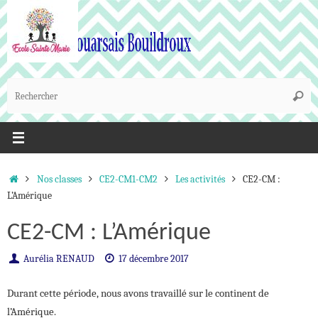
Passer
au
contenu
R
Reche
p
:
Accueil
Nos classes
CE2-CM1-CM2
Les activités
CE2-CM :
L’Amérique
CE2-CM : L’Amérique
Aurélia RENAUD
17 décembre 2017
Durant cette période, nous avons travaillé sur le continent de
l’Amérique.