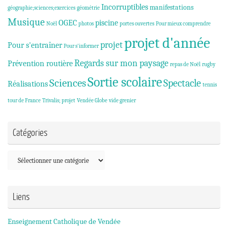
Incorruptibles
manifestations
géographie;sciences;exercices
géométrie
Musique
OGEC
piscine
Noël
photos
portes ouvertes
Pour mieux comprendre
projet d'année
projet
Pour s'entraîner
Pour s'informer
Regards sur mon paysage
Prévention routière
repas de Noël
rugby
Sortie scolaire
Sciences
Spectacle
Réalisations
tennis
tour de France
Trivalis; projet
Vendée Globe
vide grenier
Catégories
Catégories
Liens
Enseignement Catholique de Vendée