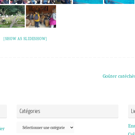
[SHOW AS SLIDESHOW]
Goûter catéch
Catégories
L
Catégories
En
ier
Col