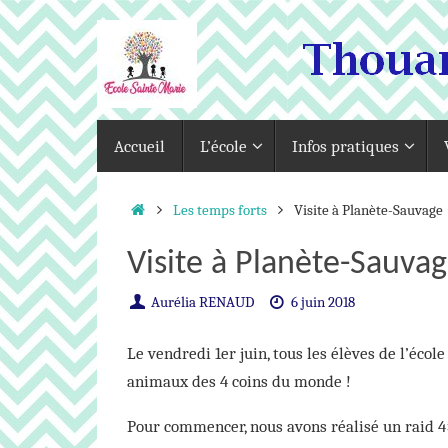
Passer
au
contenu
Passer
Accueil
L’école
Infos pratiques
au
contenu
Accueil
Les temps forts
Visite à Planète-Sauvage
Visite à Planète-Sauva
Aurélia RENAUD
6 juin 2018
Le vendredi 1er juin, tous les élèves de l’écol
animaux des 4 coins du monde !
Pour commencer, nous avons réalisé un raid 4×