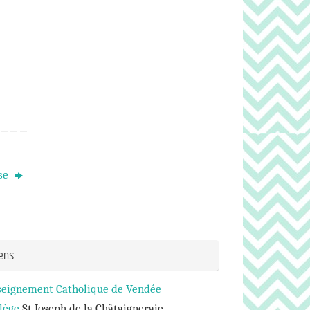
èse
iens
seignement Catholique de Vendée
lège
St Joseph de la Châtaigneraie