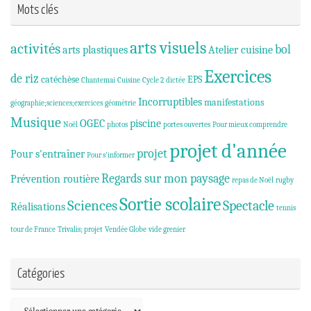
Mots clés
arts visuels
activités
bol
arts plastiques
Atelier cuisine
Exercices
de riz
catéchèse
EPS
Chantemai
Cuisine
Cycle 2
dictée
Incorruptibles
manifestations
géographie;sciences;exercices
géométrie
Musique
OGEC
piscine
Noël
photos
portes ouvertes
Pour mieux comprendre
projet d'année
projet
Pour s'entraîner
Pour s'informer
Regards sur mon paysage
Prévention routière
repas de Noël
rugby
Sortie scolaire
Sciences
Spectacle
Réalisations
tennis
tour de France
Trivalis; projet
Vendée Globe
vide grenier
Catégories
Catégories