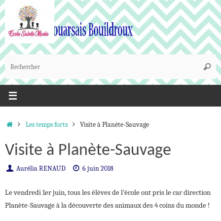
Passer
au
contenu
R
Reche
p
:
Accueil
Les temps forts
Visite à Planète-Sauvage
Visite à Planète-Sauvage
Aurélia RENAUD
6 juin 2018
Le vendredi 1er juin, tous les élèves de l’école ont pris le car direction
Planète-Sauvage à la découverte des animaux des 4 coins du monde !