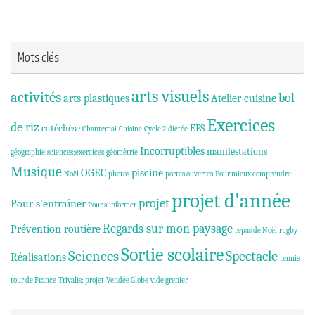
Mots clés
arts visuels
activités
bol
arts plastiques
Atelier cuisine
Exercices
de riz
catéchèse
EPS
Chantemai
Cuisine
Cycle 2
dictée
Incorruptibles
manifestations
géographie;sciences;exercices
géométrie
Musique
OGEC
piscine
Noël
photos
portes ouvertes
Pour mieux comprendre
projet d'année
projet
Pour s'entraîner
Pour s'informer
Regards sur mon paysage
Prévention routière
repas de Noël
rugby
Sortie scolaire
Sciences
Spectacle
Réalisations
tennis
tour de France
Trivalis; projet
Vendée Globe
vide grenier