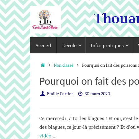
Passer
au
contenu
Passer
Accueil
L’école
Infos pratiques
au
contenu
Accueil
Non classé
Pourquoi on fait des poissons d
Pourquoi on fait des poi
Emilie Cartier
30 mars 2020
Ce mercredi , à toi les blagues ! Et oui, c’est l
des blagues, ce jour-là précisément ? Et d’où 
vidéo
…