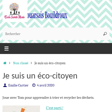
Passer
au
contenu
R
Reche
p
:
Accueil
Non classé
Je suis un éco-citoyen
Je suis un éco-citoyen
Emilie Cartier
4 avril 2020
Joue avec Tom pour apprendre à trier et recycler les déchets.
C’est parti !