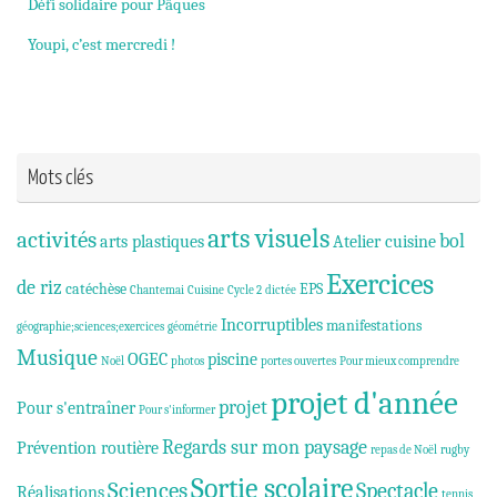
Défi solidaire pour Pâques
Youpi, c’est mercredi !
Mots clés
arts visuels
activités
bol
arts plastiques
Atelier cuisine
Exercices
de riz
catéchèse
EPS
Chantemai
Cuisine
Cycle 2
dictée
Incorruptibles
manifestations
géographie;sciences;exercices
géométrie
Musique
OGEC
piscine
Noël
photos
portes ouvertes
Pour mieux comprendre
projet d'année
projet
Pour s'entraîner
Pour s'informer
Regards sur mon paysage
Prévention routière
repas de Noël
rugby
Sortie scolaire
Sciences
Spectacle
Réalisations
tennis