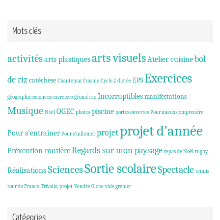
Mots clés
arts visuels
activités
bol
arts plastiques
Atelier cuisine
Exercices
de riz
catéchèse
EPS
Chantemai
Cuisine
Cycle 2
dictée
Incorruptibles
manifestations
géographie;sciences;exercices
géométrie
Musique
OGEC
piscine
Noël
photos
portes ouvertes
Pour mieux comprendre
projet d'année
projet
Pour s'entraîner
Pour s'informer
Regards sur mon paysage
Prévention routière
repas de Noël
rugby
Sortie scolaire
Sciences
Spectacle
Réalisations
tennis
tour de France
Trivalis; projet
Vendée Globe
vide grenier
Catégories