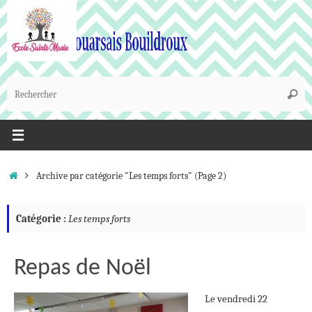
Passer
au
contenu
R
Reche
p
:
Accueil
Archive par catégorie "Les temps forts"
(Page 2)
Catégorie :
Les temps forts
Repas de Noël
Le vendredi 22