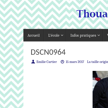
Passer
au
contenu
Passer
Accueil
L’école
Infos pratiques
au
contenu
DSCN0964
Emilie Cartier
15 mars 2017
La taille origi