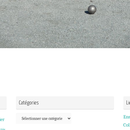
Catégories
L
Catégories
En
ier
Col
ctée