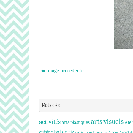
Image précédente
Mots clés
arts visuels
activités
arts plastiques
Atel
bol de riz
cuisine
catéchèse
Chantemai
Cuisine
Cycle 2
di