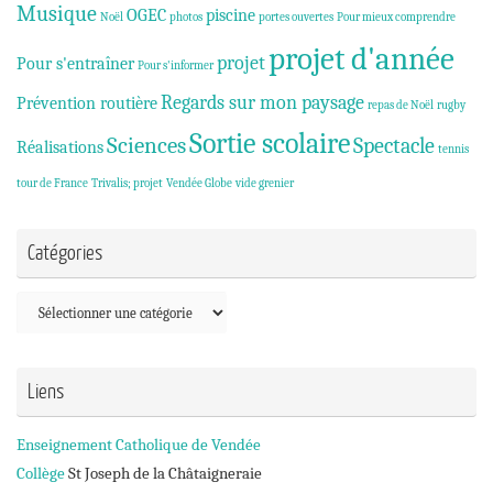
Musique
OGEC
piscine
Noël
photos
portes ouvertes
Pour mieux comprendre
projet d'année
projet
Pour s'entraîner
Pour s'informer
Regards sur mon paysage
Prévention routière
repas de Noël
rugby
Sortie scolaire
Sciences
Spectacle
Réalisations
tennis
tour de France
Trivalis; projet
Vendée Globe
vide grenier
Catégories
Catégories
Liens
Enseignement Catholique de Vendée
Collège
St Joseph de la Châtaigneraie