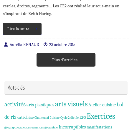
cercles, droites, segments… Les CE2 ont réalisé leur sous-main en
s’inspirant de Keith Haring.
Lire la suite…
Aurélia RENAUD
23 octobre 2015
Plus d'articles...
Mots clés
arts visuels
activités
bol
arts plastiques
Atelier cuisine
Exercices
de riz
catéchèse
EPS
Chantemai
Cuisine
Cycle 2
dictée
Incorruptibles
manifestations
géographie;sciences;exercices
géométrie