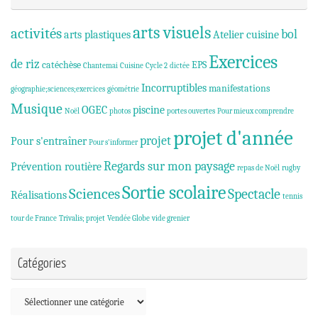
arts visuels
activités
bol
arts plastiques
Atelier cuisine
Exercices
de riz
catéchèse
EPS
Chantemai
Cuisine
Cycle 2
dictée
Incorruptibles
manifestations
géographie;sciences;exercices
géométrie
Musique
OGEC
piscine
Noël
photos
portes ouvertes
Pour mieux comprendre
projet d'année
projet
Pour s'entraîner
Pour s'informer
Regards sur mon paysage
Prévention routière
repas de Noël
rugby
Sortie scolaire
Sciences
Spectacle
Réalisations
tennis
tour de France
Trivalis; projet
Vendée Globe
vide grenier
Catégories
Catégories