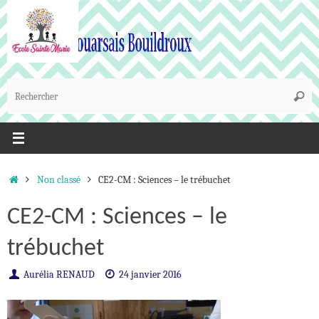
Passer
au
contenu
R
Reche
p
:
Accueil
Non classé
CE2-CM : Sciences – le trébuchet
CE2-CM : Sciences – le
trébuchet
Aurélia RENAUD
24 janvier 2016