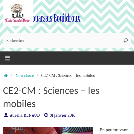
Passer
au
contenu
R
Reche
p
:
Accueil
Non classé
CE2-CM : Sciences – les mobiles
CE2-CM : Sciences – les
mobiles
Aurélia RENAUD
31 janvier 2016
En poursuivant