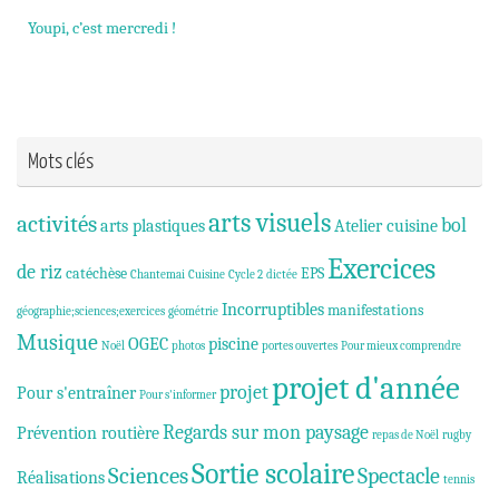
Youpi, c’est mercredi !
Mots clés
arts visuels
activités
bol
arts plastiques
Atelier cuisine
Exercices
de riz
catéchèse
EPS
Chantemai
Cuisine
Cycle 2
dictée
Incorruptibles
manifestations
géographie;sciences;exercices
géométrie
Musique
OGEC
piscine
Noël
photos
portes ouvertes
Pour mieux comprendre
projet d'année
projet
Pour s'entraîner
Pour s'informer
Regards sur mon paysage
Prévention routière
repas de Noël
rugby
Sortie scolaire
Sciences
Spectacle
Réalisations
tennis