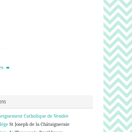
ges
iens
seignement Catholique de Vendée
lège
St Joseph de la Châtaigneraie