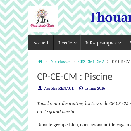
Passer
au
contenu
Passer
Accueil
L’école
Infos pratiques
au
contenu
Accueil
Nos classes
CE2-CM1-CM2
CP-CE-CM :
CP-CE-CM : Piscine
Aurélia RENAUD
17 mai 2016
Tous les mardis matins, les élèves de CP-CE-CM s
ou le grand bassin.
Dans le groupe bleu, nous avons fait la cage à