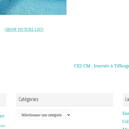
[SHOW PICTURE LIST]
CE2-CM : Journée à Tiffau
Catégories
L
Catégories
En
ier
Col
ctée