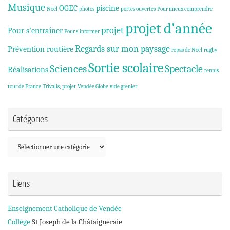
Musique
OGEC
piscine
Noël
photos
portes ouvertes
Pour mieux comprendre
projet d'année
projet
Pour s'entraîner
Pour s'informer
Regards sur mon paysage
Prévention routière
repas de Noël
rugby
Sortie scolaire
Sciences
Spectacle
Réalisations
tennis
tour de France
Trivalis; projet
Vendée Globe
vide grenier
Catégories
Catégories
Liens
Enseignement Catholique de Vendée
Collège
St Joseph de la Châtaigneraie