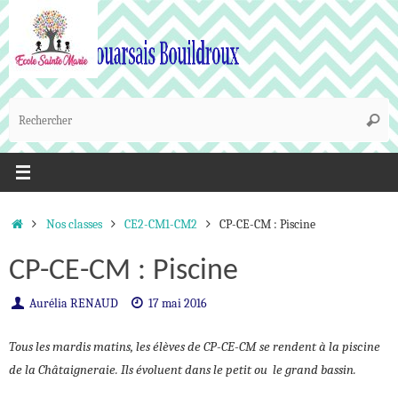
Passer
au
contenu
R
Reche
p
:
Accueil
Nos classes
CE2-CM1-CM2
CP-CE-CM : Piscine
CP-CE-CM : Piscine
Aurélia RENAUD
17 mai 2016
Tous les mardis matins, les élèves de CP-CE-CM se rendent à la piscine
de la Châtaigneraie. Ils évoluent dans le petit ou le grand bassin.