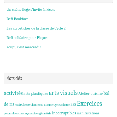
Un chêne liège s’invite à l’école
Défi Bookface
Les acrostiches de la classe de Cycle 2
Défi solidaire pour Pâques
Youpi, c’est mercredi !
Mots clés
arts visuels
activités
bol
arts plastiques
Atelier cuisine
Exercices
de riz
catéchèse
EPS
Chantemai
Cuisine
Cycle 2
dictée
Incorruptibles
manifestations
géographie;sciences;exercices
géométrie