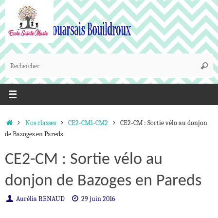
Passer
au
contenu
R
Reche
p
:
Accueil
Nos classes
CE2-CM1-CM2
CE2-CM : Sortie vélo au donjon
de Bazoges en Pareds
CE2-CM : Sortie vélo au
donjon de Bazoges en Pareds
Aurélia RENAUD
29 juin 2016