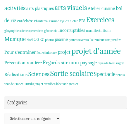
arts visuels
activités
bol
arts plastiques
Atelier cuisine
Exercices
de riz
catéchèse
EPS
Chantemai
Cuisine
Cycle 2
dictée
Incorruptibles
manifestations
géographie;sciences;exercices
géométrie
Musique
OGEC
piscine
Noël
photos
portes ouvertes
Pour mieux comprendre
projet d'année
projet
Pour s'entraîner
Pour s'informer
Regards sur mon paysage
Prévention routière
repas de Noël
rugby
Sortie scolaire
Sciences
Spectacle
Réalisations
tennis
tour de France
Trivalis; projet
Vendée Globe
vide grenier
Catégories
Catégories