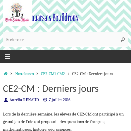
Passer
au
contenu
R
Reche
p
:
Accueil
Nos classes
CE2-CM1-CM2
CE2-CM : Derniers jours
CE2-CM : Derniers jours
Aurélia RENAUD
7 juillet 2016
Lors de la dernière semaine, les élèves de CE2-CM ont participé à un
grand jeu de l’oie qui proposait des questions de français,
mathématiques, histoire, géo, sciences.