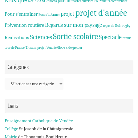
Musique
OGEC
piscine
Noël
photos
portes ouvertes
Pour mieux comprendre
projet d'année
projet
Pour s'entraîner
Pour s'informer
Regards sur mon paysage
Prévention routière
repas de Noël
rugby
Sortie scolaire
Sciences
Spectacle
Réalisations
tennis
tour de France
Trivalis; projet
Vendée Globe
vide grenier
Catégories
Catégories
Liens
Enseignement Catholique de Vendée
Collège
St Joseph de la Châtaigneraie
Mairie
de Thouarsais-Bouildroux