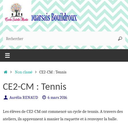
Passer
au
contenu
R
Reche
p
:
Accueil
Non classé
CE2-CM : Tennis
CE2-CM : Tennis
Aurélia RENAUD
6 mars 2016
Les élèves de CE2-CM ont commencé un cycle de tennis. A travers des
ateliers, ils apprennent à manier la raquette et à renvoyer la balle.