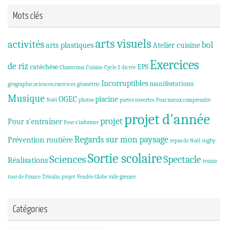
Mots clés
arts visuels
activités
bol
arts plastiques
Atelier cuisine
Exercices
de riz
catéchèse
EPS
Chantemai
Cuisine
Cycle 2
dictée
Incorruptibles
manifestations
géographie;sciences;exercices
géométrie
Musique
OGEC
piscine
Noël
photos
portes ouvertes
Pour mieux comprendre
projet d'année
projet
Pour s'entraîner
Pour s'informer
Regards sur mon paysage
Prévention routière
repas de Noël
rugby
Sortie scolaire
Sciences
Spectacle
Réalisations
tennis
tour de France
Trivalis; projet
Vendée Globe
vide grenier
Catégories